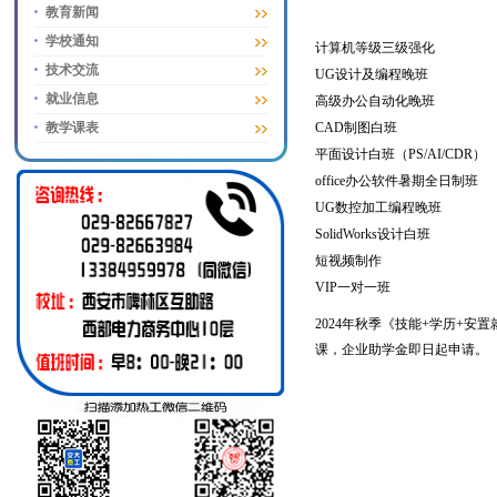
教育新闻
学校通知
计算机等级三级强化
技术交流
UG设计及编程晚班
就业信息
高级办公自动化晚班
教学课表
CAD制图白班
平面设计白班（PS/AI/CDR）
office办公软件暑期全日制班
UG数控加工编程晚班
SolidWorks设计白班
短视频制作
VIP一对一班
2024年秋季《技能+学历+安
课，企业助学金即日起申请。